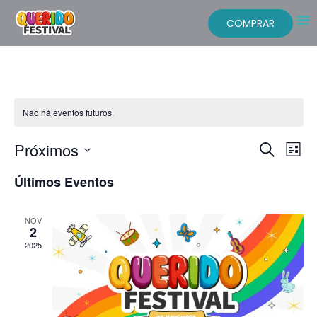
COMPRAR
Não há eventos futuros.
Pesqu
Na
Próximos
Procurar e
Lista
Selecione
do
e
a
Últimos Eventos
data.
vi
nave
Ev
NOV
de
2
2025
visua
de
Even