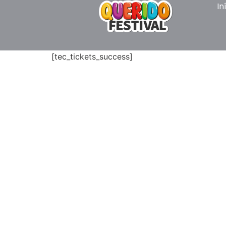
In
[tec_tickets_success]